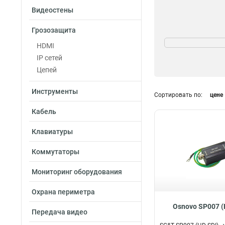
Видеостены
Грозозащита
Размер
HDMI
72x90x61мм
1
IP сетей
87x28.5x67мм
1
Цепей
18x90x63мм
1
25x25x65мм
1
Инструменты
Сортировать по:
цене
75.5х25.4х25.4м
483x185.5x44мм
Полоса пропуска
Кабель
79.3x25.4x25.4м
2.7Гбит/с
1
Клавиатуры
36x90x59мм
2
1.45Гбит/с
1
14x89x65мм
2
Коммутаторы
Мониторинг оборудования
Охрана периметра
Osnovo SP007 (
Передача видео