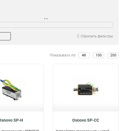
Максимальное
мя отклика
напряжение перегрузки
1нс
1
6КВ
1
20нс
3
Сбросить фильтры
8КВ
2
4КВ
3
Показывать по:
40
100
200
Osnovo SP-H
Osnovo SP-CC