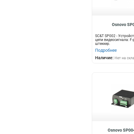
Osnovo SP
SC&T SP002 - Устройс
цепи видеосигнала: F-р
штеккер.
Подробнее
Наличие:
Нет на скл
Osnovo SP0