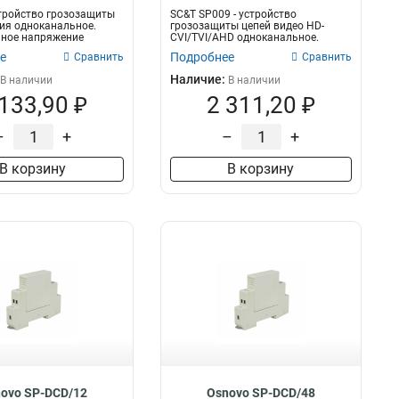
тройство грозозащиты
SC&T SP009 - устройство
ия одноканальное.
грозозащиты цепей видео HD-
ное напряжение
CVI/TVI/AHD одноканальное.
4К...
Полоса пропус...
е
Подробнее
Сравнить
Сравнить
Наличие:
В наличии
В наличии
 133,90 ₽
2 311,20 ₽
–
+
–
+
В корзину
В корзину
ovo SP-DCD/12
Osnovo SP-DCD/48