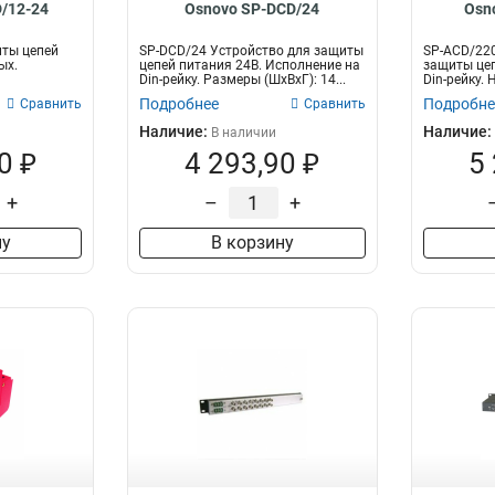
/12-24
Osnovo SP-DCD/24
Osn
иты цепей
SP-DCD/24 Устройство для защиты
SP-ACD/220
ых.
цепей питания 24В. Исполнение на
защиты цеп
Din-рейку. Размеры (ШxВxГ): 14...
Din-рейку.
Ма...
Подробнее
Подробне
Сравнить
Сравнить
Наличие:
Наличие:
В наличии
0 ₽
4 293,90 ₽
5
+
–
+
ну
В корзину