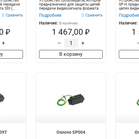
 устройство
Устройство грозозащиты, которое
Устройств
й передачи
предназначено для защиты цепей
SP-H предн
 SDI (...
передачи видеосигнала формата
цепях виде
SD...
HDTVI...
Подробнее
Подробне
Сравнить
Сравнить
Наличие:
Наличие:
В наличии
0 ₽
1 467,00 ₽
1
+
–
+
ну
В корзину
09T
Osnovo SP004
O