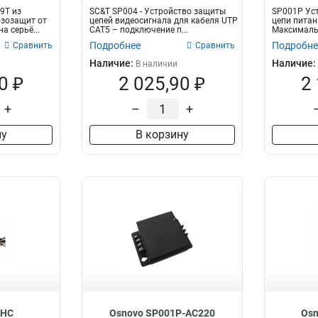
9T из
SC&T SP004 - Устройство защиты
SP001P Ус
озозащит от
цепей видеосигнала для кабеля UTP
цепи питан
а серьё...
CAT5 – подключение п...
Максималь
перегрузки 
Подробнее
Подробне
Сравнить
Сравнить
Наличие:
Наличие:
В наличии
0 ₽
2 025,90 ₽
2
+
–
+
ну
В корзину
-HC
Osnovo SP001P-AC220
Osn