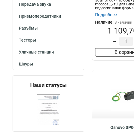
SC&T SP007 (HD-SDI) -
Передача звука
грозозащиты для цепе
видеосигналов формата
Подробнее
Приемопередатчики
Наличие:
В наличии
Разъёмы
1 109,7
Тестеры
–
В корзи
Уличные станции
Шнуры
Наши статусы
Osnovo SP0