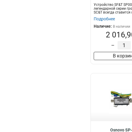
Устройство SF&T SP00
легендарной серии гр
SC&T всегда ставится н
Подробнее
Наличие:
В наличии
2 016,9
–
В корзи
Osnovo SP