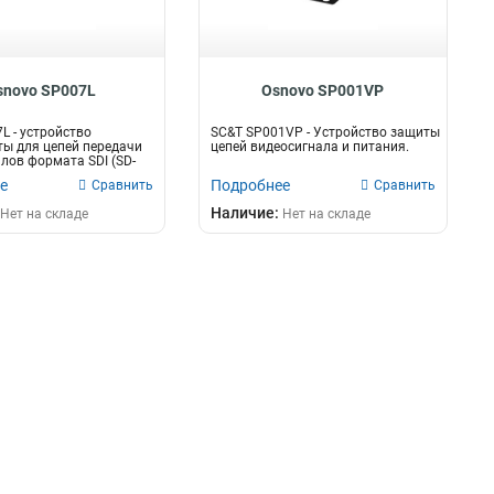
snovo SP007L
Osnovo SP001VP
L - устройство
SC&T SP001VP - Устройство защиты
ы для цепей передачи
цепей видеосигнала и питания.
лов формата SDI (SD-
е
Подробнее
Сравнить
Сравнить
Наличие:
Нет на складе
Нет на складе