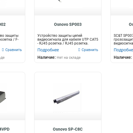
002
Osnovo SP003
O
тво защиты
Устройство защиты цепей
SC&T SP007
озетка / F-
видеосигнала для кабеля UTP CAT5
грозозащит
- RJ45 розетка / RJ45 розетка.
видеосигна
SDI,...
Подробнее
Подробне
Сравнить
Сравнить
Наличие:
Наличие:
аде
Нет на складе
04VPD
Osnovo SP-C8C