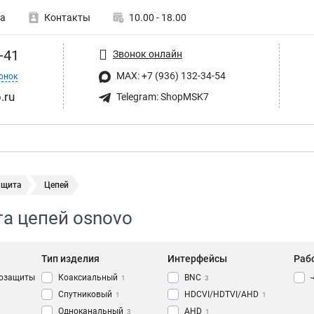
а
Контакты
10.00 - 18.00
-41
Звонок онлайн
MAX: +7 (936) 132-34-54
онок
.ru
Telegram: ShopMSK7
ащита
Цепей
а цепей osnovo
Тип изделия
Интерфейсы
Раб
зозащиты
Коаксиальный
BNC
1
3
Спутниковый
HDCVI/HDTVI/AHD
1
1
Одноканальный
AHD
3
1