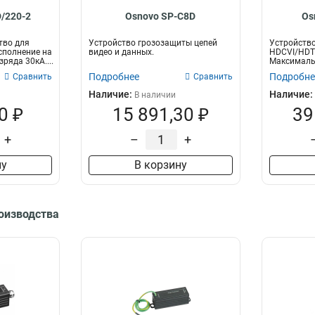
/220-2
Osnovo SP-C8D
Os
тво для
Устройство грозозащиты цепей
Устройство
сполнение на
видео и данных.
HDCVI/HDTV
зряда 30кА....
Максималь
перегрузки.
Подробнее
Подробне
Сравнить
Сравнить
Наличие:
Наличие:
В наличии
0 ₽
15 891,30 ₽
39
+
–
+
ну
В корзину
роизводства