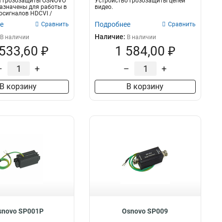
а грозозащиты OSNOVO
Устройство грозозащиты цепей
азначены для работы в
видео.
осигналов HDCVI /
е
Подробнее
Сравнить
Сравнить
Наличие:
В наличии
В наличии
 533,60 ₽
1 584,00 ₽
–
+
–
+
В корзину
В корзину
snovo SP001P
Osnovo SP009