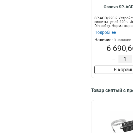
Osnovo SP-ACD
SP-ACD/220-2 Устройс
защиты цепей 220в. И
Din-рейку. Норм.ток ра
Подробнее
Наличие:
В наличии
6 690,6
–
В корзи
Товар снятый с п