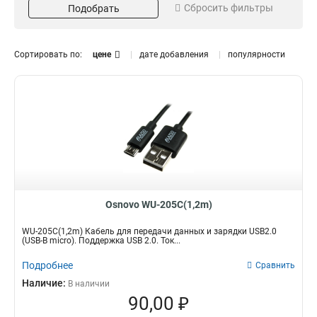
Сбросить фильтры
Подобрать
USB
10
Материал
Номинальный ток
Позолоченный
3А
1
2
Сортировать по:
цене
дате добавления
популярности
Полиуретан
2А
2
8
Нейлон
3
Пвх
5
Медь
10
Длина
Цвет
1,5м
Чёрный
1
5
2м
1
1,2м
8
Osnovo WU-205C(1,2m)
WU-205C(1,2m) Кабель для передачи данных и зарядки USB2.0
(USB-B micro). Поддержка USB 2.0. Ток...
Подробнее
Сравнить
Наличие:
В наличии
90,00 ₽