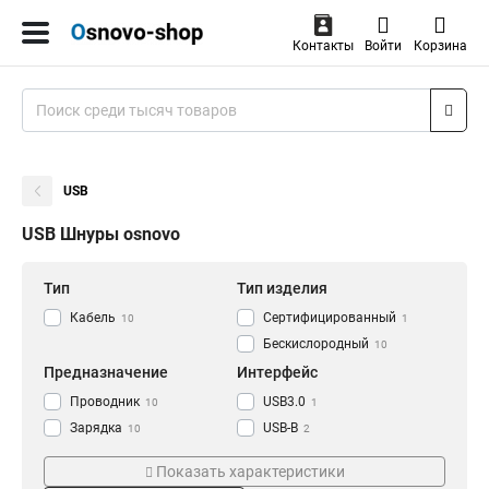
Контакты
Войти
Корзина
USB
USB Шнуры osnovo
Тип
Тип изделия
Кабель
Сертифицированный
10
1
Бескислородный
10
Предназначение
Интерфейс
Проводник
USB3.0
10
1
Зарядка
USB-B
10
2
Передача данных
Type-С
10
5
Показать характеристики
USB2.0
9