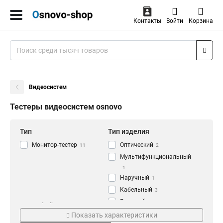
Контакты
Войти
Корзина
Видеосистем
Тестеры видеосистем osnovo
Тип
Тип изделия
Монитор-тестер
Оптический
11
2
Мультифункциональный
1
Наручный
1
Кабельный
3
Базовый
8
Интерфейсы
Температура
Операционный
Показать характеристики
10
USB
-10°С...+50°С
3
11