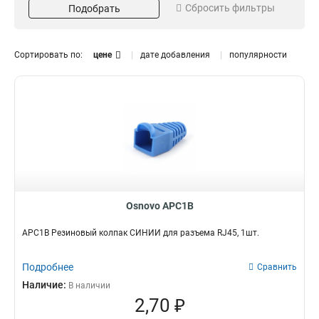
Сбросить фильтры
Подобрать
100шт
8P8C
5
2
1шт
9
Цвет
Категория
Сортировать по:
цене
дате добавления
популярности
Красный
CAT6
1
1
Оранжевый
CAT5e
1
1
Желтый
2
Зеленый
2
Серый
2
Синий
2
Черный
2
Osnovo APC1B
APC1B Резиновый колпак СИНИЙ для разъема RJ45, 1шт.
Подробнее
Сравнить
Наличие:
В наличии
2,70 ₽