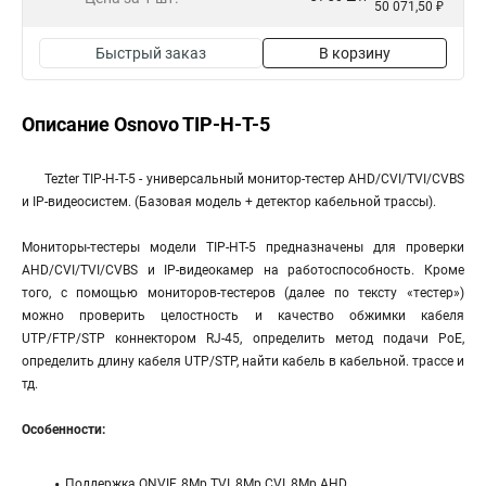
50 071,50 ₽
Быстрый заказ
В корзину
Описание Osnovo TIP-H-T-5
Tezter TIP-H-T-5 - универсальный монитор-тестер AHD/CVI/TVI/CVBS
и IP-видеосистем. (Базовая модель + детектор кабельной трассы).
Мониторы-тестеры модели TIP-HT-5 предназначены для проверки
AHD/CVI/TVI/CVBS и IP-видеокамер на работоспособность. Кроме
того, с помощью мониторов-тестеров (далее по тексту «тестер»)
можно проверить целостность и качество обжимки кабеля
UTP/FTP/STP коннектором RJ-45, определить метод подачи PoE,
определить длину кабеля UTP/STP, найти кабель в кабельной. трассе и
тд.
Особенности:
Поддержка ONVIF, 8Mp TVI, 8Mp CVI, 8Mp AHD