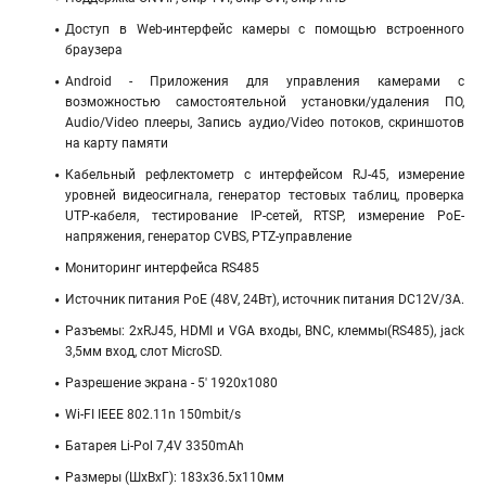
Доступ в Web-интерфейс камеры с помощью встроенного
браузера
Android - Приложения для управления камерами c
возможностью самостоятельной установки/удаления ПО,
Audio/Video плееры, Запись аудио/Video потоков, скриншотов
на карту памяти
Кабельный рефлектометр с интерфейсом RJ-45, измерение
уровней видеосигнала, генератор тестовых таблиц, проверка
UTP-кабеля, тестирование IP-сетей, RTSP, измерение РоЕ-
напряжения, генератор CVBS, PTZ-управление
Мониторинг интерфейса RS485
Источник питания PoE (48V, 24Вт), источник питания DC12V/3А.
Разъемы: 2хRJ45, HDMI и VGA входы, BNC, клеммы(RS485), jack
3,5мм вход, слот MicroSD.
Разрешение экрана - 5' 1920x1080
Wi-FI IEEE 802.11n 150mbit/s
Батарея Li-Pol 7,4V 3350mAh
Размеры (ШхВхГ): 183x36.5x110мм