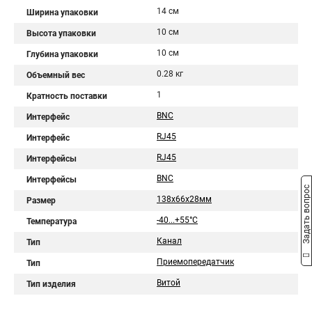
14 см
Ширина упаковки
10 см
Высота упаковки
10 см
Глубина упаковки
0.28 кг
Объемный вес
1
Кратность поставки
BNC
Интерфейс
RJ45
Интерфейс
RJ45
Интерфейсы
BNC
Интерфейсы
Задать вопрос
138x66x28мм
Размер
-40...+55°С
Температура
Канал
Тип
Приемопередатчик
Тип
Витой
Тип изделия