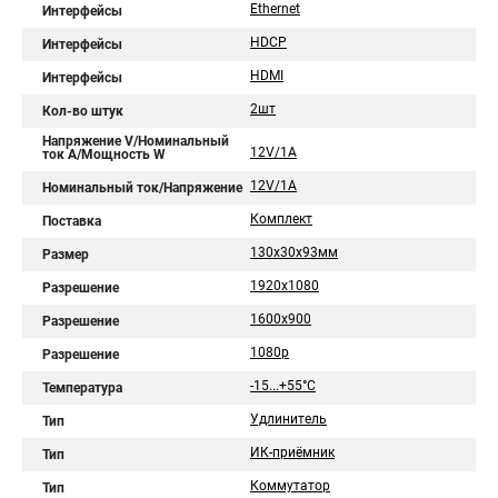
Ethernet
Интерфейсы
HDCP
Интерфейсы
HDMI
Интерфейсы
2шт
Кол-во штук
Напряжение V/Номинальный
12V/1A
ток A/Мощность W
12V/1A
Номинальный ток/Напряжение
Комплект
Поставка
130x30x93мм
Размер
1920x1080
Разрешение
1600x900
Разрешение
1080p
Разрешение
-15...+55°С
Температура
Удлинитель
Тип
ИК-приёмник
Тип
Коммутатор
Тип