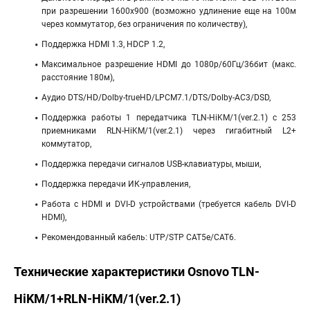
при разрешении 1600х900 (возможно удлинение еще на 100м
через коммутатор, без ограничения по количеству),
Поддержка HDMI 1.3, HDCP 1.2,
Максимальное разрешение HDMI до 1080р/60Гц/36бит (макс.
расстояние 180м),
Аудио DTS/HD/Dolby-trueHD/LPCM7.1/DTS/Dolby-AC3/DSD,
Поддержка работы 1 передатчика TLN-HiKM/1(ver.2.1) с 253
приемниками RLN-HiKM/1(ver.2.1) через гигабитный L2+
коммутатор,
Поддержка передачи сигналов USB-клавиатуры, мыши,
Поддержка передачи ИК-управления,
Работа с HDMI и DVI-D устройствами (требуется кабель DVI-D
HDMI),
Рекомендованный кабель: UTP/STP CAT5e/CAT6.
Технические характеристики Osnovo TLN-
HiKM/1+RLN-HiKM/1(ver.2.1)