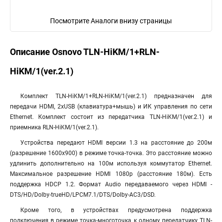
Посмотрите Аналоги внизу страницы
Описание Osnovo TLN-HiKM/1+RLN-
HiKM/1(ver.2.1)
Комплект TLN-HiKM/1+RLN-HiKM/1(ver.2.1) предназначен для
передачи HDMI, 2хUSB (клавиатура+мышь) и ИК управления по сети
Ethernet. Комплект состоит из передатчика TLN-HiKM/1(ver.2.1) и
приемника RLN-HiKM/1(ver.2.1).
Устройства передают HDMI версии 1.3 на расстояние до 200м
(разрешение 1600х900) в режиме точка-точка. Это расстояние можно
удлинить дополнительно на 100м используя коммутатор Ethernet.
Максимальное разрешение HDMI 1080р (расстояние 180м). Есть
поддержка HDCP 1.2. Формат Audio передаваемого через HDMI -
DTS/HD/Dolby-trueHD/LPCM7.1/DTS/Dolby-AC3/DSD.
Кроме того, в устройствах предусмотрена поддержка
подключения в режиме точка-многоточка к одному передатчику TLN-