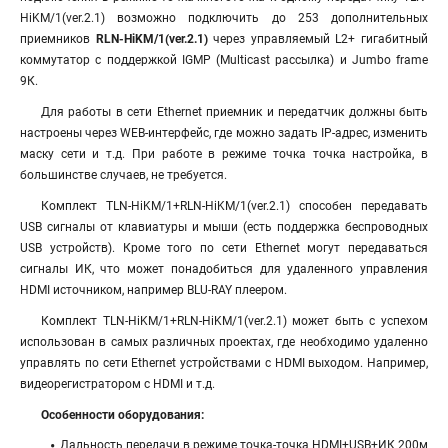
HiKM/1(ver.2.1) возможно подключить до 253 дополнительных
приемников
RLN-HiKM/1(ver.2.1)
через управляемый L2+ гигабитный
коммутатор с поддержкой IGMP (Multicast рассылка) и Jumbo frame
9К.
Для работы в сети Ethernet приемник и передатчик должны быть
настроены через WEB-интерфейс, где можно задать IP-адрес, изменить
маску сети и т.д. При работе в режиме точка точка настройка, в
большинстве случаев, не требуется.
Комплект TLN-HiKM/1+RLN-HiKM/1(ver.2.1) способен передавать
USB сигналы от клавиатуры и мыши (есть поддержка беспроводных
USB устройств). Кроме того по сети Ethernet могут передаваться
сигналы ИК, что может понадобиться для удаленного управления
HDMI источником, например BLU-RAY плеером.
Комплект TLN-HiKM/1+RLN-HiKM/1(ver.2.1) может быть с успехом
использован в самых различных проектах, где необходимо удаленно
управлять по сети Ethernet устройствами с HDMI выходом. Например,
видеорегистратором с HDMI и т.д.
Особенности оборудования:
Дальность передачи в режиме точка-точка HDMI+USB+ИК 200м