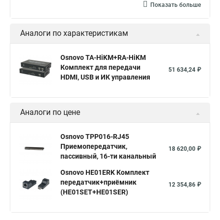
Показать больше
Аналоги по характеристикам
Osnovo TA-HiKM+RA-HiKM
Комплект для передачи
51 634,24 ₽
HDMI, USB и ИК управления
Аналоги по цене
Osnovo TPP016-RJ45
Приемопередатчик,
18 620,00 ₽
пассивный, 16-ти канальный
Osnovo HE01ERK Комплект
передатчик+приёмник
12 354,86 ₽
(HE01SET+HE01SER)