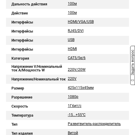
100м
Дальность действия
100м
Действие
HDMI/VGA/USB
Интерфейсы
RJ45/DVI
Интерфейсы
USB
Интерфейсы
HDMI
Интерфейсы
Задать вопрос
CAT5/5e/6
Категория
Напряжение V/Номинальный
220V/20W
ток A/Мощность W
220V
Напряжение/Номинальный ток
425x115x45мм
Размер
1080p
Разрешение
1Гбит/с
Скорость
-15...+55°С
Температура
Разветвитель-распределитель
Тип
Витой
Тип изделия