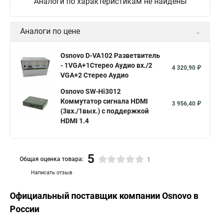
Аналоги по характеристикам не найдены
Аналоги по цене
Osnovo D-VA102 Разветвитель
- 1VGA+1Стерео Аудио вх./2
4 320,90 ₽
VGA+2 Стерео Аудио
Osnovo SW-Hi3012
Коммутатор сигнала HDMI
3 956,40 ₽
(3вх./1вых.) с поддержкой
HDMI 1.4
5
Общая оценка товара:
1
Написать отзыв
Официальный поставщик компании
Osnovo
в
России