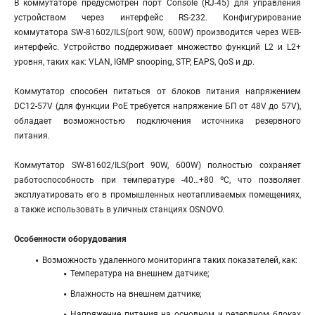
В коммутаторе предусмотрен порт Console (RJ-45) для управления
устройством через интерфейс RS-232. Конфигурирование
коммутатора SW-81602/ILS(port 90W, 600W) производится через WEB-
интерфейс. Устройство поддерживает множество функций L2 и L2+
уровня, таких как: VLAN, IGMP snooping, STP, EAPS, QoS и др.
Коммутатор способен питаться от блоков питания напряжением
DC12-57V (для функции PoE требуется напряжение БП от 48V до 57V),
обладает возможностью подключения источника резервного
питания.
Коммутатор SW-81602/ILS(port 90W, 600W) полностью сохраняет
работоспособность при температуре -40…+80 ºС, что позволяет
эксплуатировать его в промышленных неотапливаемых помещениях,
а также использовать в уличных станциях OSNOVO.
Особенности оборудования
Возможность удаленного мониторинга таких показателей, как:
Температура на внешнем датчике;
Влажность на внешнем датчике;
Напряжение питания на основном и резервном блоках