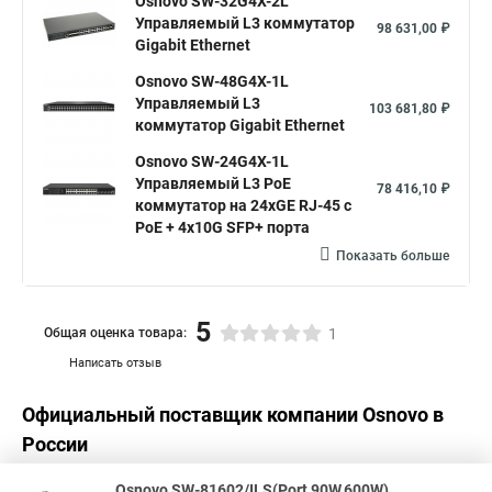
Osnovo SW-32G4X-2L
Управляемый L3 коммутатор
98 631,00 ₽
Gigabit Ethernet
Osnovo SW-48G4X-1L
Управляемый L3
103 681,80 ₽
коммутатор Gigabit Ethernet
Osnovo SW-24G4X-1L
Управляемый L3 PoE
78 416,10 ₽
коммутатор на 24xGE RJ-45 c
PoE + 4х10G SFP+ порта
Показать больше
5
Общая оценка товара:
1
Написать отзыв
Официальный поставщик компании
Osnovo
в
России
Osnovo SW-81602/ILS(Port 90W,600W)