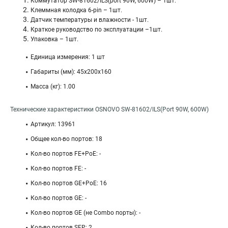
Коммутатор SW-81602/ILS(port 90W, 600W) – 1шт.
Клеммная колодка 6-pin – 1шт.
Датчик температуры и влажности - 1шт.
Краткое руководство по эксплуатации –1шт.
Упаковка – 1шт.
Единица измерения: 1 шт
Габариты (мм): 45x200x160
Масса (кг): 1.00
Технические характеристики OSNOVO SW-81602/ILS(Port 90W, 600W)
Артикул: 13961
Общее кол-во портов: 18
Кол-во портов FE+PoE: -
Кол-во портов FE: -
Кол-во портов GE+PoE: 16
Кол-во портов GE: -
Кол-во портов GE (не Combo порты): -
Кол-во портов SFP: 2