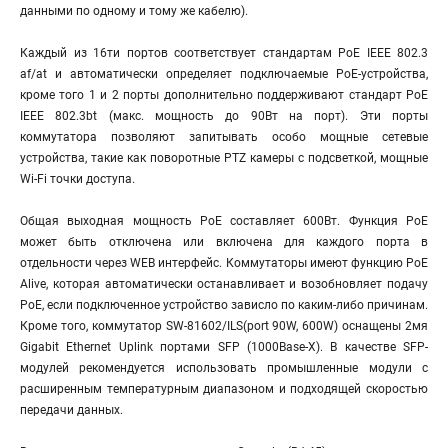
данными по одному и тому же кабелю).
Каждый из 16ти портов соответствует стандартам PoE IEEE 802.3
af/at и автоматически определяет подключаемые PoE-устройства,
кроме того 1 и 2 порты дополнительно поддерживают стандарт PoE
IEEE 802.3bt (макс. мощность до 90Вт на порт). Эти порты
коммутатора позволяют запитывать особо мощные сетевые
устройства, такие как поворотные PTZ камеры с подсветкой, мощные
Wi-Fi точки доступа.
Общая выходная мощность PoE составляет 600Вт. Функция PoE
может быть отключена или включена для каждого порта в
отдельности через WEB интерфейс. Коммутаторы имеют функцию PoE
Alive, которая автоматически останавливает и возобновляет подачу
PoE, если подключенное устройство зависло по каким-либо причинам.
Кроме того, коммутатор SW-81602/ILS(port 90W, 600W) оснащены 2мя
Gigabit Ethernet Uplink портами SFP (1000Base-X). В качестве SFP-
модулей рекомендуется использовать промышленные модули с
расширенным температурным диапазоном и подходящей скоростью
передачи данных.