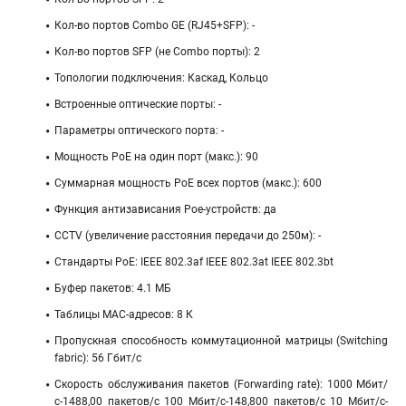
Кол-во портов Combo GE (RJ45+SFP): -
Кол-во портов SFP (не Combo порты): 2
Топологии подключения: Каскад, Кольцо
Встроенные оптические порты: -
Параметры оптического порта: -
Мощность PoE на один порт (макс.): 90
Суммарная мощность PoE всех портов (макс.): 600
Функция антизависания Poe-устройств: да
CCTV (увеличение расстояния передачи до 250м): -
Стандарты PoE: IEEE 802.3af IEEE 802.3at IEEE 802.3bt
Буфер пакетов: 4.1 МБ
Таблицы MAC-адресов: 8 К
Пропускная способность коммутационной матрицы (Switching
fabric): 56 Гбит/с
Скорость обслуживания пакетов (Forwarding rate): 1000 Мбит/
с-1488,00 пакетов/с 100 Мбит/c-148,800 пакетов/c 10 Мбит/c-