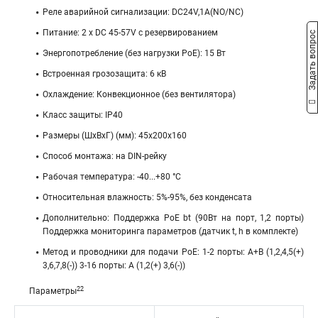
Реле аварийной сигнализации: DC24V,1A(NO/NC)
Питание: 2 х DC 45-57V с резервированием
Задать вопрос
Энергопотребление (без нагрузки PoE): 15 Вт
Встроенная грозозащита: 6 кВ
Охлаждение: Конвекционное (без вентилятора)
Класс защиты: IP40
Размеры (ШхВхГ) (мм): 45x200x160
Способ монтажа: на DIN-рейку
Рабочая температура: -40...+80 °С
Относительная влажность: 5%-95%, без конденсата
Дополнительно: Поддержка PoE bt (90Вт на порт, 1,2 порты)
Поддержка мониторинга параметров (датчик t, h в комплекте)
Метод и проводники для подачи PoE: 1-2 порты: A+B (1,2,4,5(+)
3,6,7,8(-)) 3-16 порты: A (1,2(+) 3,6(-))
22
Параметры