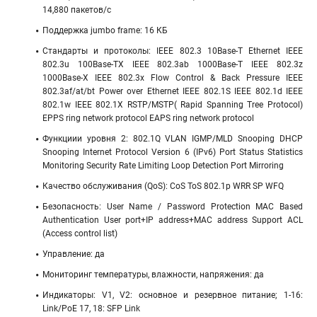
14,880 пакетов/c
Поддержка jumbo frame: 16 КБ
Стандарты и протоколы: IEEE 802.3 10Base-T Ethernet IEEE
802.3u 100Base-TX IEEE 802.3ab 1000Base-T IEEE 802.3z
1000Base-X IEEE 802.3x Flow Control & Back Pressure IEEE
802.3af/at/bt Power over Ethernet IEEE 802.1S IEEE 802.1d IEEE
802.1w IEEE 802.1X RSTP/MSTP( Rapid Spanning Tree Protocol)
EPPS ring network protocol EAPS ring network protocol
Функциии уровня 2: 802.1Q VLAN IGMP/MLD Snooping DHCP
Snooping Internet Protocol Version 6 (IPv6) Port Status Statistics
Monitoring Security Rate Limiting Loop Detection Port Mirroring
Качество обслуживания (QoS): CoS ToS 802.1p WRR SP WFQ
Безопасность: User Name / Password Protection MAC Based
Authentication User port+IP address+MAC address Support ACL
(Access control list)
Управление: да
Мониторинг температуры, влажности, напряжения: да
Индикаторы: V1, V2: основное и резервное питание; 1-16:
Link/PoE 17, 18: SFP Link