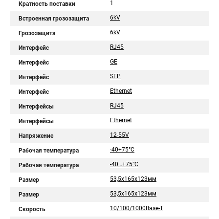
1
Кратность поставки
6kV
Встроенная грозозащита
6kV
Грозозащита
RJ45
Интерфейс
GE
Интерфейс
SFP
Интерфейс
Ethernet
Интерфейс
RJ45
Интерфейсы
Ethernet
Интерфейсы
12-55V
Напряжение
-40+75°C
Рабочая температура
-40…+75°С
Рабочая температура
53,5x165x123мм
Размер
53,5х165х123мм
Размер
10/100/1000Base-T
Скорость