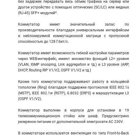
без задержек передавать весь объем трафика на сервер или
другое устройство с помощью оптических (SC/LC) или медных
(RJ-45) SFP+ модулей*.
Коммутатор имеет значительный запас по
производительности благодаря универсальным интерфейсам
и неблокируемой коммутационной матрице с пропускной
способностью до 128 Гбит/с.
Коммутатор имеет возможность гибкой настройки параметров
через WEB-интерфейс, имеют множество функций L2+ уровня
(VLAN, IGMP snooping, Link aggregation и тд.) и L3 уровня (ARP,
DHCP, Routing RIP V1/V2, OSPF V1/V2 и тд.)
Кроме того коммутатор поддерживают работу в кольцевой
топологии (Ring) благодаря поддержке протоколов IEEE 802.1s
(MSTP), IEEE 802.1w (RSTP), G.8032 (ERPS) и маршрутизации L3
(OSPF V1/V2).
Коммутатор выполнен в корпусе для установки в 19
телекоммуникационную стойку или шкаф. Предусмотрено
резервное питание от дополнительной электросети AC 230V.
В коммутаторе используется вентиляция по типу Front-to-Back