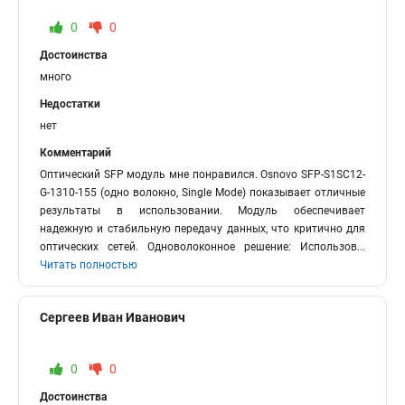
0
0
Достоинства
много
Недостатки
нет
Комментарий
Оптический SFP модуль мне понравился. Osnovo SFP-S1SC12-
G-1310-155 (одно волокно, Single Mode) показывает отличные
результаты в использовании. Модуль обеспечивает
надежную и стабильную передачу данных, что критично для
оптических сетей. Одноволоконное решение: Использов
...
Читать полностью
Сергеев Иван Иванович
0
0
Достоинства