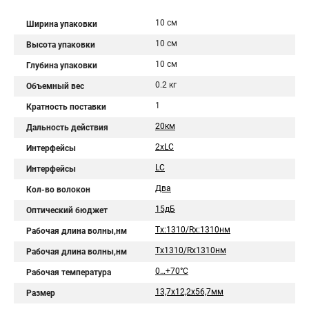
10 см
Ширина упаковки
10 см
Высота упаковки
10 см
Глубина упаковки
0.2 кг
Объемный вес
1
Кратность поставки
20км
Дальность действия
2xLC
Интерфейсы
LC
Интерфейсы
Два
Кол-во волокон
15дБ
Оптический бюджет
Tx:1310/Rx:1310нм
Рабочая длина волны,нм
Tx1310/Rx1310нм
Рабочая длина волны,нм
0…+70°С
Рабочая температура
13,7х12,2х56,7мм
Размер