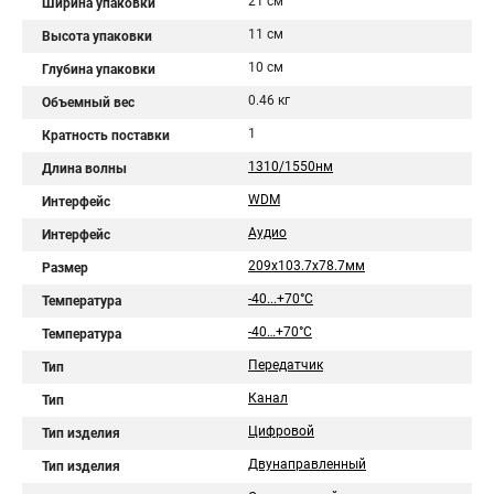
21 см
Ширина упаковки
11 см
Высота упаковки
10 см
Глубина упаковки
0.46 кг
Объемный вес
1
Кратность поставки
1310/1550нм
Длина волны
WDM
Интерфейс
Аудио
Интерфейс
209x103.7x78.7мм
Размер
-40...+70°С
Температура
-40…+70°С
Температура
Передатчик
Тип
Канал
Тип
Цифровой
Тип изделия
Двунаправленный
Тип изделия