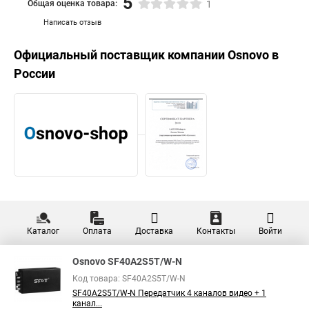
5
Общая оценка товара:
1
Написать отзыв
Официальный поставщик компании
Osnovo
в
России
Каталог
Оплата
Доставка
Контакты
Войти
Osnovo SF40A2S5T/W-N
Код товара: SF40A2S5T/W-N
SF40A2S5T/W-N Передатчик 4 каналов видео + 1
канал...