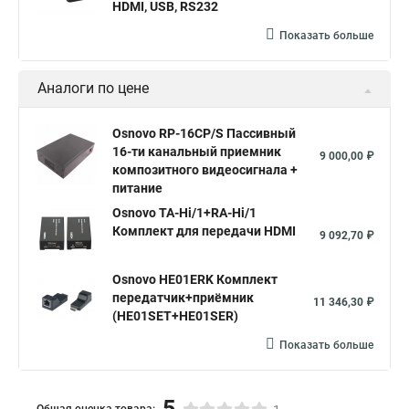
HDMI, USB, RS232
Показать больше
Аналоги по цене
Osnovo RP-16CP/S Пассивный
16-ти канальный приемник
9 000,00 ₽
композитного видеосигнала +
питание
Osnovo TA-Hi/1+RA-Hi/1
Комплект для передачи HDMI
9 092,70 ₽
Osnovo HE01ERK Комплект
передатчик+приёмник
11 346,30 ₽
(HE01SET+HE01SER)
Показать больше
5
Общая оценка товара: