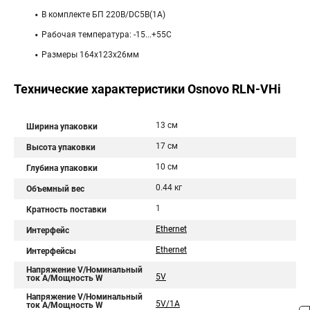
В комплекте БП 220В/DC5В(1А)
Рабочая температура: -15...+55С
Размеры 164х123х26мм
Технические характеристики Osnovo RLN-VHi
13 см
Ширина упаковки
17 см
Высота упаковки
10 см
Глубина упаковки
0.44 кг
Объемный вес
1
Кратность поставки
Ethernet
Интерфейс
Ethernet
Интерфейсы
Напряжение V/Номинальный
5V
ток A/Мощность W
Напряжение V/Номинальный
5V/1A
ток A/Мощность W