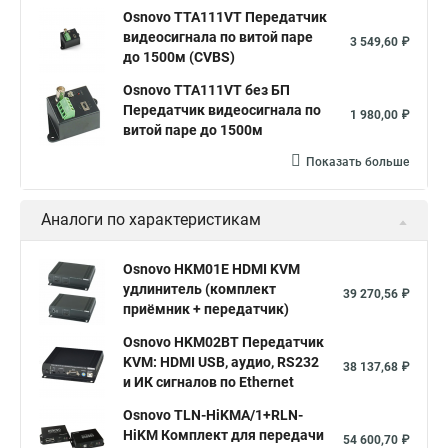
Osnovo TTA111VT Передатчик
видеосигнала по витой паре
3 549,60 ₽
до 1500м (CVBS)
Osnovo TTA111VT без БП
Передатчик видеосигнала по
1 980,00 ₽
витой паре до 1500м
Показать больше
Аналоги по характеристикам
Osnovo HKM01E HDMI KVM
удлинитель (комплект
39 270,56 ₽
приёмник + передатчик)
Osnovo HKM02BT Передатчик
KVM: HDMI USB, аудио, RS232
38 137,68 ₽
и ИК сигналов по Ethernet
Osnovo TLN-HiKMA/1+RLN-
HiKM Комплект для передачи
54 600,70 ₽