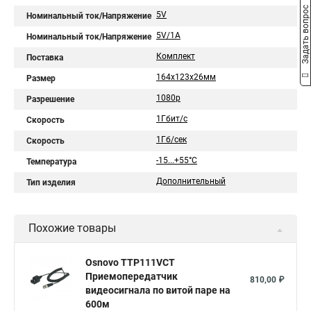
Задать вопрос
5V
Номинальный ток/Напряжение
5V/1A
Номинальный ток/Напряжение
Комплект
Поставка
164x123x26мм
Размер
1080p
Разрешение
1Гбит/с
Скорость
1Гб/сек
Скорость
-15...+55°С
Температура
Дополнительный
Тип изделия
Похожие товары
Osnovo TTP111VCT
Приемопередатчик
810,00 ₽
видеосигнала по витой паре на
600м