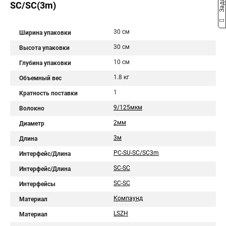
SC/SC(3m)
30 см
Ширина упаковки
30 см
Высота упаковки
10 см
Глубина упаковки
1.8 кг
Объемный вес
1
Кратность поставки
9/125мкм
Волокно
2мм
Диаметр
3м
Длина
PC-SU-SC/SC3m
Интерфейс/Длина
SC-SC
Интерфейс/Длина
SC-SC
Интерфейсы
Компаунд
Материал
LSZH
Материал