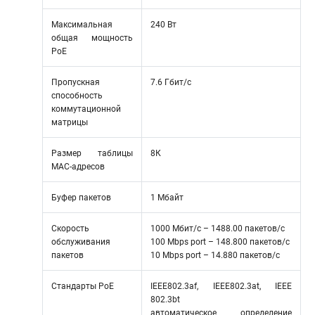
Максимальная
240 Вт
общая мощность
РоЕ
Пропускная
7.6 Гбит/с
способность
коммутационной
матрицы
Размер таблицы
8К
MAC-адресов
Буфер пакетов
1 Мбайт
Скорость
1000 Мбит/с – 1488.00 пакетов/с
обслуживания
100 Mbps port – 148.800 пакетов/с
пакетов
10 Mbps port – 14.880 пакетов/с
Стандарты РоЕ
IEEE802.3af, IEEE802.3at, IEEE
802.3bt
автоматическое определение