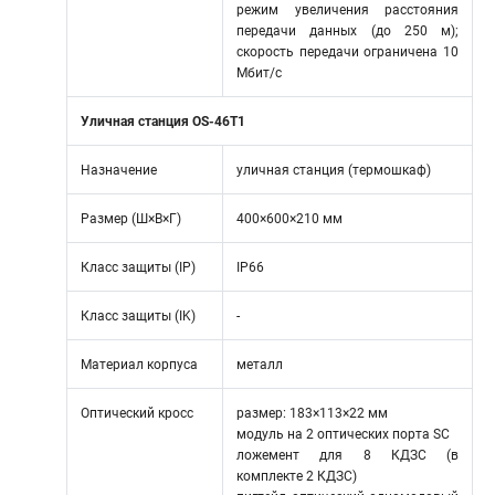
режим увеличения расстояния
передачи данных (до 250 м);
скорость передачи ограничена 10
Мбит/с
Уличная станция OS-46T1
Назначение
уличная станция (термошкаф)
Размер (Ш×В×Г)
400×600×210 мм
Класс защиты (IP)
IP66
Класс защиты (IK)
-
Материал корпуса
металл
Оптический кросс
размер: 183×113×22 мм
модуль на 2 оптических порта SC
ложемент для 8 КДЗС (в
комплекте 2 КДЗС)