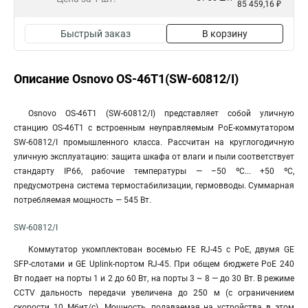
85 459,16 ₽
Быстрый заказ
В корзину
Описание Osnovo OS-46T1(SW-60812/I)
Osnovo OS-46T1 (SW-60812/I) представляет собой уличную
станцию OS-46T1 с встроенным неуправляемым РоЕ-коммутатором
SW-60812/I промышленного класса. Рассчитан на круглогодичную
уличную эксплуатацию: защита шкафа от влаги и пыли соответствует
стандарту IP66, рабочие температуры — –50 ºС... +50 ºС,
предусмотрена система термостабилизации, гермовводы. Суммарная
потребляемая мощность — 545 Вт.
SW-60812/I
Коммутатор укомплектован восемью FE RJ-45 с РоЕ, двумя GE
SFP-слотами и GE Uplink-портом RJ-45. При общем бюджете РоЕ 240
Вт подает на порты 1 и 2 до 60 Вт, на порты 3 ~ 8 — до 30 Вт. В режиме
CCTV дальность передачи увеличена до 250 м (с ограничением
скорости 10 Мбит/с). Мощность, подаваемая на устройства в этом