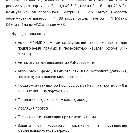
режиме через порты 1 и 2, — до 49.5 Вт, порты 3 ~ 8 — до 21.6 Вт.
Коммутационная способность матрицы — 7.6 Гбит/с. Скорость
обслуживания пакетов — 1.488 mpps. Буфер пакетов — 1 Мбайт.
Объем таблицы МАС-адресов — 8К.
Функциональность:
Auto MDI/MDIX — автоопределение типа контакта для
подключения прямых и перекрестных кабелей (кроме SFP-
слотов).
Автоматическое определение РоЕ-устройств.
Auto-Check — функция антизависания РоЕ-устройств (детекция,
перезагрузка отключением питания).
Поддержка стандартов РоЕ: IEEE 802.3af/at — на портах 3 ~ 8 и
IEEE 802.3bt — на портах 1 и 2.
Топологии подключения — каскад, звезда.
Изоляция портов.
Тревожная сигнализация при потере питания.
Защита от короткого замыкания и превышения
максимального тока нагрузки.