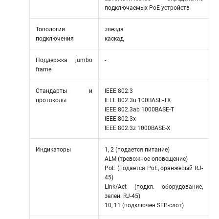
подключаемых РоЕ-устройств
Топологии
звезда
подключения
каскад
Поддержка jumbo
-
frame
Стандарты и
IEEE 802.3
протоколы
IEEE 802.3u 100BASE-TX
IEEE 802.3ab 1000BASE-T
IEEE 802.3x
IEEE 802.3z 1000BASE-X
Индикаторы
1, 2 (подается питание)
ALM (тревожное оповещение)
PoE (подается PoE, оранжевый RJ-
45)
Link/Act (подкл. оборудование,
зелен. RJ-45)
10, 11 (подключен SFP-слот)