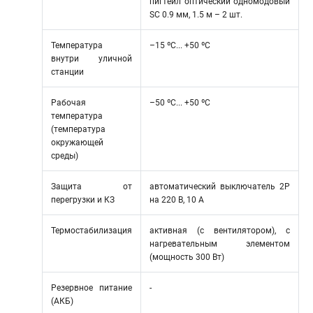
пигтейл оптический одномодовый
SC 0.9 мм, 1.5 м – 2 шт.
Температура
–15 ºС... +50 ºС
внутри уличной
станции
Рабочая
–50 ºС... +50 ºС
температура
(температура
окружающей
среды)
Защита от
автоматический выключатель 2P
перегрузки и КЗ
на 220 В, 10 A
Термостабилизация
активная (с вентилятором), с
нагревательным элементом
(мощность 300 Вт)
Резервное питание
-
(АКБ)