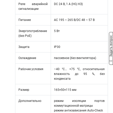
Реле аварийной
DC 24 В, 1 A (НО, НЗ)
сигнализации
Питание
AC 195 ~ 265 В/DC 48 ~ 57 В
Энергопотребление
5 Вт
(без РоЕ)
Задать вопрос
Защита
IP30
Охлаждение
пассивное (без вентилятора)
Рабочие условия
–40 °C… +75 °C, относительная
влажность до 95 %, без
конденсата
Размер
165×50×115 мм
Дополнительно
режим изоляции портов
коммутационной матрицы
режим антизависания Auto-Check