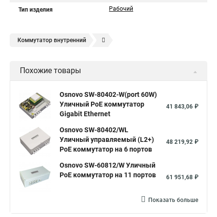
Рабочий
Тип изделия
Коммутатор внутренний
Коммутатор для мопеда купить
Порт коммутатора это
Похожие товары
Команды коммутаторы cisco
Ethernet коммутаторы poe 4 порта
Osnovo SW-80402-W(port 60W)
Уличный PoE коммутатор
Коммутаторы для модемов
Коммутатор на интернет это
41 843,06 ₽
Gigabit Ethernet
Отличие коммутатора и маршрутизатора
Osnovo SW-80402/WL
Коммутатор индикатор
Уличный управляемый (L2+)
48 219,92 ₽
PoE коммутатор на 6 портов
Сетевой кабель компьютер коммутатор
Osnovo SW-60812/W Уличный
Коммутатор на 18 портов
PoE коммутатор на 11 портов
61 951,68 ₽
Коммутатор управляемый 48 портов
Маршрутизатор коммутатор концентратор
Показать больше
Коммутатор 5 портов в link