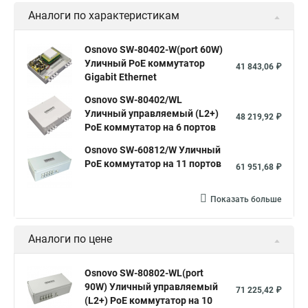
Аналоги по характеристикам
Как подключить через коммутатор
Что такое концентратор маршрутизатор коммутатор
Osnovo SW-80402-W(port 60W)
Уличный PoE коммутатор
Схема 2108 коммутатор
Коммутатор 24 порта sfp портами
41 843,06 ₽
Gigabit Ethernet
Коммутаторы d link купить
Osnovo SW-80402/WL
Коммутатор что это простыми словами
Уличный управляемый (L2+)
48 219,92 ₽
PoE коммутатор на 6 портов
Коммутаторы окоф
Osnovo SW-60812/W Уличный
Коммутатор на регистратор
Подсоединение коммутатора
PoE коммутатор на 11 портов
61 951,68 ₽
Как подключиться коммутатору
Обзору коммутаторов
Показать больше
Цена коммутатор на 48 портов
В чем разница коммутатора и маршрутизатора
Аналоги по цене
Коммутатор poe hp
Коммутатор диагностики
Коммутатор маршрутизатор
Порты poe в коммутаторе
Osnovo SW-80802-WL(port
90W) Уличный управляемый
71 225,42 ₽
Коммутатор desktop
Источник питания для коммутаторов
(L2+) PoE коммутатор на 10