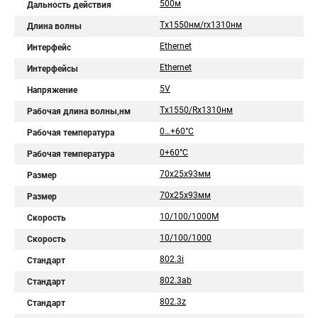
500м
Дальность действия
Tx1550нм/rx1310нм
Длина волны
Ethernet
Интерфейс
Ethernet
Интерфейсы
5V
Напряжение
Tx1550/Rx1310нм
Рабочая длина волны,нм
0…+60°С
Рабочая температура
0+60°С
Рабочая температура
70х25х93мм
Размер
70x25x93мм
Размер
10/100/1000М
Скорость
10/100/1000
Скорость
802.3i
Стандарт
802.3ab
Стандарт
802.3z
Стандарт