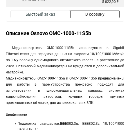
5 022,90 ₽
Быстрый заказ
В корзину
Описание Osnovo OMC-1000-11S5b
Медиаконвертеры OMC-1000-11S5b используются в Gigabit
Ethernet сетях для передачи данных на скорости 10/100/1000 Мбит/с
по 1-му волокну одномодового оптического кабеля на расстояние до
20км. Оптический медиаконвертеры не нуждаются в дополнительной
настройке.
Медиаконвертеры OMC-1000-11S5a и OMC-1000-11S5b предназначены
для работы в паре.Устройства прекрасно подходят для
использования в широковещательных каналах, системах
видеонаблюдения автострад, крупных городов, крупных
промышленных объектов, для использования в ВПК.
Особенности
Поддержка стандартов:IEEE802.3u, IEEE802.3z 10/100/1000
BASE-TX/FX;