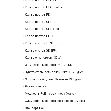
Кол-во портов FE+PoE: -
Кол-во портов FE+HiPoE: -
Кол-во портов FE: -
Кол-во портов GE+PoE: -
Кол-во портов GE+HiPoE: -
Кол-во портов GE: 1
Кол-во слотов FE SFP : -
Кол-во слотов GE SFP : -
Кол-во опт. портов : SC x1
Оптическая мощность: ≥ - 10 дБм
Чувствительность приёмника: ≥ - 23 дБм
Оптический бюджет: Не менее 13.0 дБм
Длина волны: -
Мощность PoE на один порт (макс.): -
Суммарная мощность всех портов (макс.): -
Стандарт PoE: -