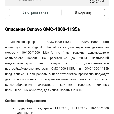
5 246,14 ₽
Быстрый заказ
В корзину
Описание Osnovo OMC-1000-11S5a
Медиаконвертеры OMC-1000-11S5a (
OMC-1000-11S5b
)
используются в Gigabit Ethernet сетях для передачи данных на
скорости 10/100/1000 Мбит/с по 1-му волокну одномодового
оптического кабеля на расстояние до 20км. Оптический
медиаконвертеры не нуждаются в дополнительной
настройке.Медиаконвертеры OMC-1000-11S5a и OMC-1000-11S5b
предназначены для работы в паре.Устройства прекрасно подходят
для использования в широковещательных каналах, системах
видеонаблюдения автострад, крупных городов, крупных
промышленных объектов, для использования в ВПК.
Особенности оборудования
Поддержка стандартов:IEEE802.3u, IEEE802.3z 10/100/1000
BASE-TX/FX;