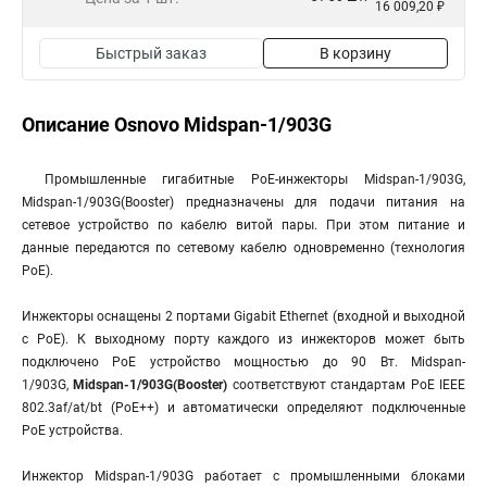
16 009,20 ₽
Быстрый заказ
В корзину
Описание Osnovo Midspan-1/903G
Промышленные гигабитные PoE-инжекторы Midspan-1/903G,
Midspan-1/903G(Booster) предназначены для подачи питания на
сетевое устройство по кабелю витой пары. При этом питание и
данные передаются по сетевому кабелю одновременно (технология
PoE).
Инжекторы оснащены 2 портами Gigabit Ethernet (входной и выходной
с РоЕ). К выходному порту каждого из инжекторов может быть
подключено РоЕ устройство мощностью до 90 Вт. Midspan-
1/903G,
Midspan-1/903G(Booster)
соответствуют стандартам PoE IEEE
802.3af/at/bt (PoE++) и автоматически определяют подключенные
РоЕ устройства.
Инжектор Midspan-1/903G работает с промышленными блоками