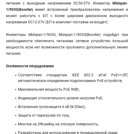
питания c выходным напряжением DC50-57V. Инжектор
Midspan-
1/903G(Booster)
имеет встроенный преобразователь напряжения и
может работать с БП с более широким диапазоном выходного
напряжения DC12-57V (БП в комплект поставки не входят).
Инжекторы Midspan-1/903G, Midspan-1/903G(Booster) подойдут при
необходимости обеспечить питанием сетевое устройство большой
мощности, если нет возможности проложить дополнительную линию
питания.
Особенности оборудования
Соответствие стандартам IEEE 802.3 af/at PoE++/BT,
автоматическое определение подключаемых РоЕ-устройств,
Максимальная мощность РоЕ 90Вт,
Индикация относительного уровня нагрузки РоЕ,
Встроенная грозозащита 6 кВ (8/20мс),
Защита от перегрузки по току,
Монтаж на DIN-рейку, на плоскую поверхность,
Разработаны для использования в промышленной среде,