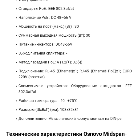
Стандарты PoE: IEEE 802.3af/at
Напряжение PoE : DC 48~56 V
Мощность на порт (макс.) (Вт) : 30
Суммарная выходная мощность (Вт): 30
Питание инжектора: DC48-56V
Выход питания сплиттера: -
Метод передачи PoE: A (1,2(+); 3,6(-))
Подключение: RJ-45 (Ethernet)х1; RJ-45 (Ethernet+PoE)х1; EURO
220V (розетка).
Совместимые устройства: Оборудование стандартов IEEE
802.3af/at.
Рабочая температура: -40...+75°С
Размеры (ШхВхГ) (мм): 103х32х81
Дополнительно: Металлический корпус, монтаж на DIN-ре
Технические характеристики Osnovo Midspan-