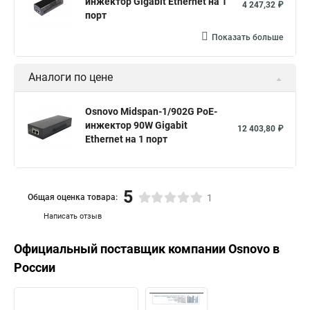
инжектор Gigabit Ethernet на 1
4 247,32 ₽
порт
Показать больше
Аналоги по цене
Osnovo Midspan-1/902G PoE-
инжектор 90W Gigabit
12 403,80 ₽
Ethernet на 1 порт
5
Общая оценка товара:
1
Написать отзыв
Официальный поставщик компании
Osnovo
в
России