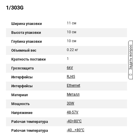
1/303G
11 см
Ширина упаковки
10 см
Высота упаковки
10 см
Глубина упаковки
Задать вопрос
0.22 кг
Объемный вес
1
Кратность поставки
6kV
Грозозащита
RJ45
Интерфейсы
Ethernet
Интерфейсы
Металл
Материал
30W
Мощность
48-57V
Напряжение
-40+80°C
Рабочая температура
-40...+80°С
Рабочая температура