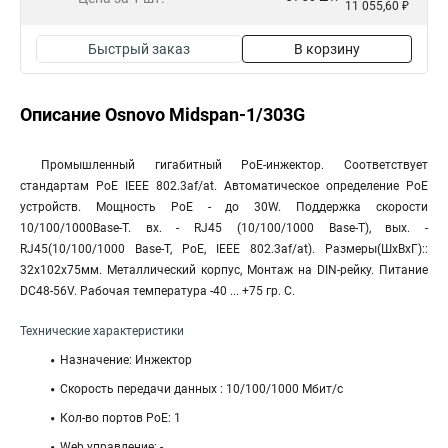
11 055,60 ₽
Быстрый заказ
В корзину
Описание Osnovo Midspan-1/303G
Промышленный гигабитный PoE-инжектор. Соответствует
стандартам PoE IEEE 802.3af/at. Автоматическое определение PoE
устройств. Мощность PoE - до 30W. Поддержка скорости
10/100/1000Base-T. вх. - RJ45 (10/100/1000 Base-T), вых. -
RJ45(10/100/1000 Base-T, PoE, IEEE 802.3af/at). Размеры(ШхВхГ)::
32x102x75мм. Металлический корпус, Монтаж на DIN-рейку. Питание
DC48-56V. Рабочая температура -40 ... +75 гр. С.
Технические характеристики
Назначение: Инжектор
Скорость передачи данных : 10/100/1000 Мбит/с
Кол-во портов PoE: 1
Web управление: -