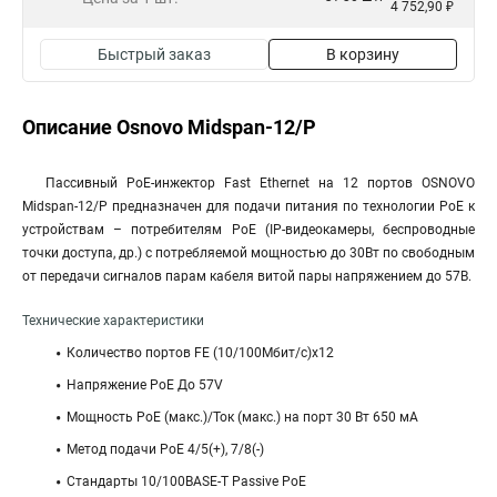
4 752,90 ₽
Быстрый заказ
В корзину
Описание Osnovo Midspan-12/P
Пассивный PoE-инжектор Fast Ethernet на 12 портов OSNOVO
Midspan-12/P предназначен для подачи питания по технологии PoE к
устройствам – потребителям PoE (IP-видеокамеры, беспроводные
точки доступа, др.) с потребляемой мощностью до 30Вт по свободным
от передачи сигналов парам кабеля витой пары напряжением до 57В.
Технические характеристики
Количество портов FE (10/100Мбит/с)х12
Напряжение PoE До 57V
Мощность РоЕ (макс.)/Ток (макс.) на порт 30 Вт 650 мА
Метод подачи PoE 4/5(+), 7/8(-)
Стандарты 10/100BASE-T Passive PoE