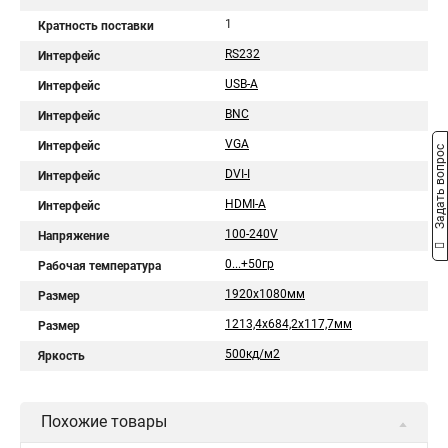
1
Кратность поставки
RS232
Интерфейс
USB-A
Интерфейс
BNC
Интерфейс
VGA
Интерфейс
Задать вопрос
DVI-I
Интерфейс
HDMI-A
Интерфейс
100-240V
Напряжение
0...+50гр
Рабочая температура
1920x1080мм
Размер
1213,4x684,2x117,7мм
Размер
500кд/м2
Яркость
Похожие товары