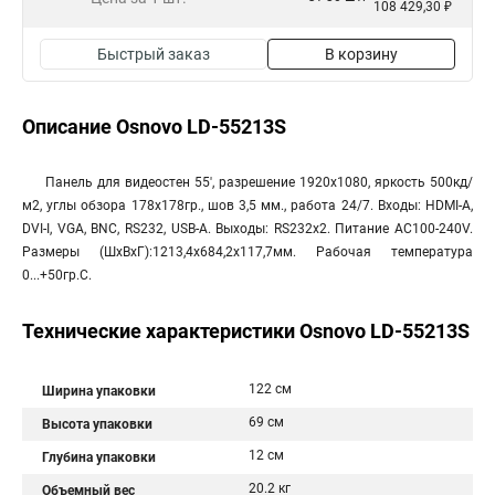
108 429,30 ₽
Быстрый заказ
В корзину
Описание Osnovo LD-55213S
Панель для видеостен 55', разрешение 1920x1080, яркость 500кд/
м2, углы обзора 178х178гр., шов 3,5 мм., работа 24/7. Входы: HDMI-A,
DVI-I, VGA, BNC, RS232, USB-A. Выходы: RS232х2. Питание AC100-240V.
Размеры (ШхВхГ):1213,4x684,2x117,7мм. Рабочая температура
0...+50гр.С.
Технические характеристики Osnovo LD-55213S
122 см
Ширина упаковки
69 см
Высота упаковки
12 см
Глубина упаковки
20.2 кг
Объемный вес