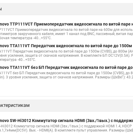
ы
novo TTP111VCT Приемопередатчик видеосигнала по витой паре 
P111VCT Приемопередатчик видеосигнала по витой паре на 600м для исполь
нтиметров закрученного кабеля, имеет 1 канал под BNC, пассивный, витая па
очая температура -40...+55°C.
novo TTA111VT Передатчик видеосигнала по витой паре до 1500м
A111VT Передатчик видеосигнала по витой паре до 1500м (CVBS), до 800м (AHD(
овня усиления, защита от скачков напряжения. В комплекте БП DC12V(0.5A). 
пература -40...+55°C.
novo TTA111VT без БП Передатчик видеосигнала по витой паре д
A111VT без БП Передатчик видеосигнала по витой паре до 1500м (CVBS), до 80
pin). 3 уровня усиления, защита от скачков напряжения. Размеры (ШxВxГ): 43.
актеристикам
novo SW-Hi3012 Коммутатор сигнала HDMI (3вх./1вых.) с поддерж
-Hi3012 Коммутатор сигнала HDMI (3вх./1вых.) с поддержкой HDMI 1.4, HDCP 1.
з.1,7х4мм(DC5V). Вых. - HDMI(A). В комплекте пульт управления. Размеры (ШxВ