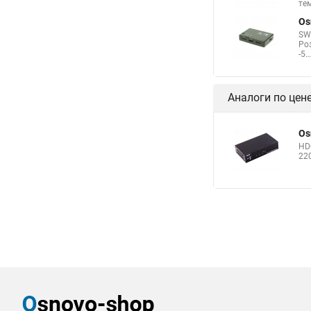
те
Os
SW
Ро
-5…
Аналоги по цен
Os
HD
22