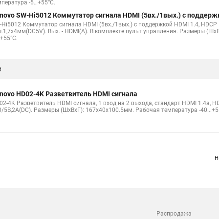
мпература -5…+55°С.
novo SW-Hi5012 Коммутатор сигнала HDMI (5вх./1вых.) с поддерж
-Hi5012 Коммутатор сигнала HDMI (5вх./1вых.) с поддержкой HDMI 1.4, HDCP 1.
з.1,7х4мм(DC5V). Вых. - HDMI(A). В комплекте пульт управления. Размеры (Шx
+55°С.
е
novo HD02-4K Разветвитель HDMI сигнала
02-4K Разветвитель HDMI сигнала, 1 вход на 2 выхода, стандарт HDMI 1.4a, H
0/5В,2A(DC). Размеры (ШxВxГ): 167х40х100.5мм. Рабочая температура -40...+5
Н
Распродажа