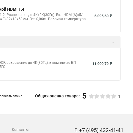
кой HDMI 1.4
2. Разрешение до 4Kx2K(30Гц). Вх. - HDMI(A)x5/
6 095,60 ₽
ВxГ):82x18x58мм. Вес:0,06кг. Рабочая температура
DCP, разрешение до 4K(30Гц), в комплекте БП
11 000,70 ₽
5°C.
5
Общая оценка товара:
аписать отзыв
1
+7 (495) 432-41-41
Контакты