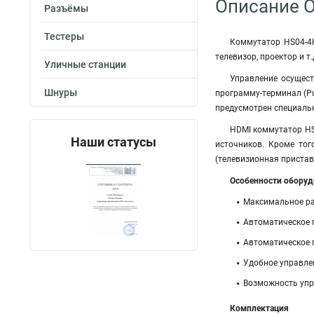
Описание 
Разъёмы
Тестеры
Коммутатор HS04-4K
телевизор, проектор и т.
Уличные станции
Управление осущес
Шнуры
программу-терминал (Pu
предусмотрен специальн
HDMI коммутатор HS
Наши статусы
источников. Кроме тог
(телевизионная приставк
Особенности оборуд
Максимальное раз
Автоматическое п
Автоматическое 
Удобное управле
Возможность упр
Комплектация