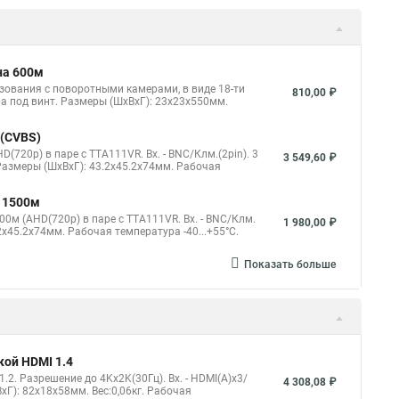
на 600м
зования с поворотными камерами, в виде 18-ти
810,00 ₽
ра под винт. Размеры (ШxВxГ): 23х23х550мм.
 (CVBS)
720p) в паре с TTA111VR. Вх. - BNC/Клм.(2pin). 3
3 549,60 ₽
Размеры (ШxВxГ): 43.2x45.2x74мм. Рабочая
о 1500м
0м (AHD(720p) в паре с TTA111VR. Вх. - BNC/Клм.
1 980,00 ₽
2x45.2x74мм. Рабочая температура -40...+55°C.
Показать больше
кой HDMI 1.4
2. Разрешение до 4Kx2K(30Гц). Вх. - HDMI(A)x3/
4 308,08 ₽
xГ): 82x18x58мм. Вес:0,06кг. Рабочая