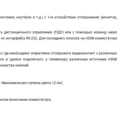
тавки, ноутбуки и т.д.) с 1-м устройством отображения (монитор,
та дистанционного управления (ПДУ) или с помощью команд через
а по интерфейсу RS-232. Для последнего способа на HDMI коммутаторе
, где необходимо оперативно отображать видеоконтент с различных
гко и удобно подключать к телевизору различные источники HDMI
множества кабелей.
. Максимальная глубина цвета 12 бит,
ошлом включении коммутатора,