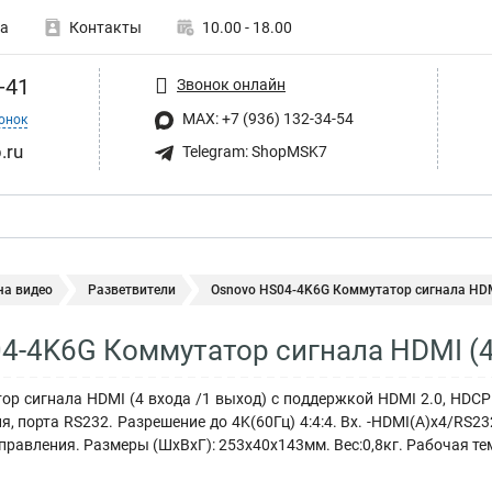
а
Контакты
10.00 - 18.00
-41
Звонок онлайн
MAX: +7 (936) 132-34-54
онок
.ru
Telegram: ShopMSK7
ча видео
Разветвители
Osnovo HS04-4K6G Коммутатор сигнала HDMI
4-4K6G Коммутатор сигнала HDMI (4
р сигнала HDMI (4 входа /1 выход) c поддержкой HDMI 2.0, HDCP 
, порта RS232. Разрешение до 4K(60Гц) 4:4:4. Вх. -HDMI(A)x4/RS23
правления. Размеры (ШхВхГ): 253х40х143мм. Вес:0,8кг. Рабочая тем