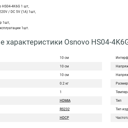
 HS04-4K6G 1 шт,
20V / DC 5V (1A) 1шт,
р 1шт,
ксплуатации 1шт.
е характеристики Osnovo HS04-4K6
10 см
Интерф
10 см
Напряж
10 см
Напряж
0.2 кг
Размер
1
Темпер
HDMIA
Тип
RS232
Тип из
HDCP
Частот