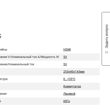
Задать вопрос
G
ейсы
HDMI
ение V/Номинальный ток A/Мощность W
5V
ение/Номинальный ток
5V
253x40x143мм
атура
0...+55°С
Коммутатор
делия
Лицевой
а
60Гц