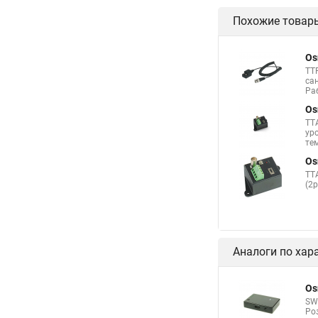
Похожие товар
Os
TT
са
Раб
Os
TT
ур
тем
Os
TT
(2
Аналоги по хар
Os
SW
Ро