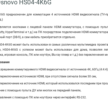
Osnovo HS04-4K6G
6G предназначен для коммутации 4 источников HDMI видеосигнала (TV-прис
д.)
твляется кнопками с лицевой панели HDMI коммутатора, с помощью пуль
tty, HyperTerminal и т.д.) на ПК посредством подключения HDMI коммутатор
ый порт (DB-9), а сам кабель приобретается отдельно.
04-4K6G может быть использован в самых различных мультимедиа проектах
о, HS04-4K6G с успехом может быть использован для дома, позволяя ле
а, игровая консоль, ПК или ноутбук, Blu-ray плеер и т.д.) без переключения 
ования
решение коммутируемого HDMI видеосигнала от источников 4K, 60Гц (4:4:4)
ереключение источников HDMI, при отсутствии сигнала более 30 сек,
переключение на источник HDMI, который использовался последним при пр
ние с помощью пульта ДУ или кнопок на передней панели,
авления с помощью ПК или ноутбука через интерфейс RS-232.