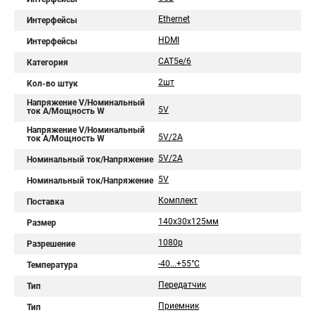
Ethernet
Интерфейсы
HDMI
Интерфейсы
CAT5e/6
Категория
2шт
Кол-во штук
Напряжение V/Номинальный
5V
ток A/Мощность W
Напряжение V/Номинальный
5V/2A
ток A/Мощность W
5V/2A
Номинальный ток/Напряжение
5V
Номинальный ток/Напряжение
Комплект
Поставка
140x30x125мм
Размер
1080p
Разрешение
-40...+55°С
Температура
Передатчик
Тип
Приемник
Тип