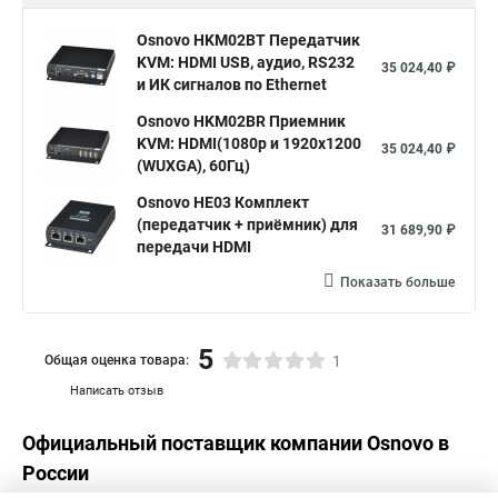
Osnovo HKM02BT Передатчик
KVM: HDMI USB, аудио, RS232
35 024,40 ₽
и ИК сигналов по Ethernet
Osnovo HKM02BR Приемник
KVM: HDMI(1080p и 1920x1200
35 024,40 ₽
(WUXGA), 60Гц)
Osnovo HE03 Комплект
(передатчик + приёмник) для
31 689,90 ₽
передачи HDMI
Показать больше
5
Общая оценка товара:
1
Написать отзыв
Официальный поставщик компании
Osnovo
в
России