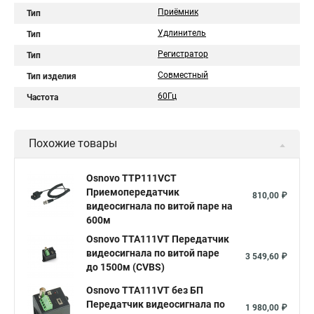
Приёмник
Тип
Удлинитель
Тип
Регистратор
Тип
Совместный
Тип изделия
60Гц
Частота
Похожие товары
Osnovo TTP111VCT
Приемопередатчик
810,00 ₽
видеосигнала по витой паре на
600м
Osnovo TTA111VT Передатчик
видеосигнала по витой паре
3 549,60 ₽
до 1500м (CVBS)
Osnovo TTA111VT без БП
Передатчик видеосигнала по
1 980,00 ₽