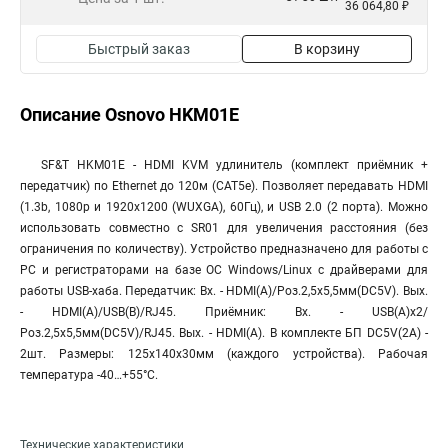
36 064,80 ₽
Быстрый заказ
В корзину
Описание Osnovo HKM01E
SF&T HKM01E - HDMI KVM удлинитель (комплект приёмник +
передатчик) по Ethernet до 120м (CAT5e). Позволяет передавать HDMI
(1.3b, 1080p и 1920x1200 (WUXGA), 60Гц), и USB 2.0 (2 порта). Можно
использовать совместно с SR01 для увеличения расстояния (без
ограничения по количеству). Устройство предназначено для работы с
PC и регистраторами на базе ОС Windows/Linux с драйверами для
работы USB-хаба. Передатчик: Вх. - HDMI(A)/Роз.2,5х5,5мм(DC5V). Вых.
- HDMI(A)/USB(B)/RJ45. Приёмник: Вх. - USB(A)x2/
Роз.2,5х5,5мм(DC5V)/RJ45. Вых. - HDMI(A). В комплекте БП DC5V(2А) -
2шт. Размеры: 125x140x30мм (каждого устройства). Рабочая
температура -40…+55°С.
Технические характеристики