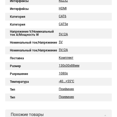
RS232
Интерфейсы
HDMI
Интерфейсы
CAT6
Категория
CAT5e
Категория
Напряжение V/Номинальный
5V/2A
ток A/Мощность W
5V
Номинальный ток/Напряжение
5V/2A
Номинальный ток/Напряжение
Комплект
Поставка
130x30x88мм
Размер
1080p
Разрешение
-40...+55°С
Температура
Приёмник
Тип
Приемник
Тип
Похожие товары