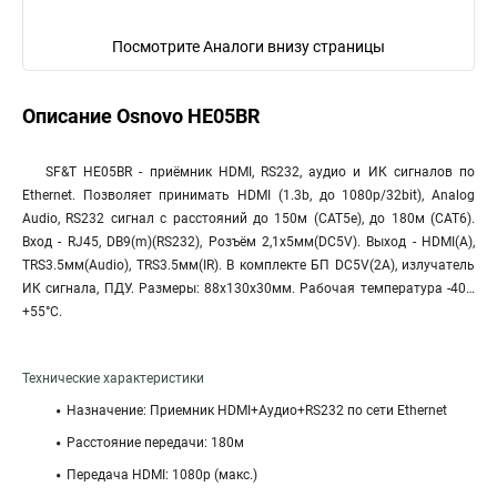
Посмотрите Аналоги внизу страницы
Описание Osnovo HE05BR
SF&T HE05BR - приёмник HDMI, RS232, аудио и ИК сигналов по
Ethernet. Позволяет принимать HDMI (1.3b, до 1080p/32bit), Analog
Audio, RS232 сигнал с расстояний до 150м (CAT5e), до 180м (CAT6).
Вход - RJ45, DB9(m)(RS232), Розъём 2,1х5мм(DC5V). Выход - HDMI(A),
TRS3.5мм(Audio), TRS3.5мм(IR). В комплекте БП DC5V(2А), излучатель
ИК сигнала, ПДУ. Размеры: 88x130x30мм. Рабочая температура -40…
+55°С.
Технические характеристики
Назначение: Приемник HDMI+Аудио+RS232 по сети Ethernet
Расстояние передачи: 180м
Передача HDMI: 1080p (макс.)