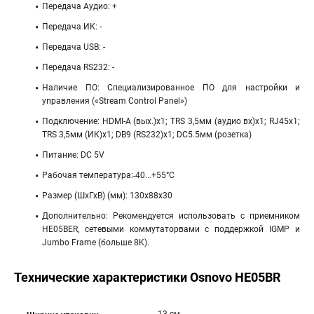
Передача Аудио: +
Передача ИК: -
Передача USB: -
Передача RS232: -
Наличие ПО: Специализированное ПО для настройки и
управления («Stream Control Panel»)
Подключение: HDMI-A (вых.)х1; TRS 3,5мм (аудио вх)х1; RJ45х1;
TRS 3,5мм (ИК)х1; DB9 (RS232)х1; DC5.5мм (розетка)
Питание: DC 5V
Рабочая температура: ̶40...+55°С
Размер (ШхГхВ) (мм): 130х88х30
Дополнительно: Рекомендуется использовать с приемником
HE05BER, сетевыми коммутаторвами с поддержкой IGMP и
Jumbo Frame (больше 8K).
Технические характеристики Osnovo HE05BR