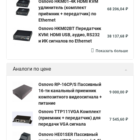
Osnovo HKM01-4K HDMI KVM
удлинитель (комплект
68 206,04 ₽
приёмник + передатчик) по
Ethernet
Osnovo HKM02BT Передатчик
KVM: HDMI USB, аудио, RS232
38 137,68 ₽
и ИК сигналов по Ethernet
Показать больше
Аналоги по цене
Osnovo RP-16CP/S Пассивный
16-ти канальный приемник
9 000,00 ₽
композитного видеосигнала +
питание
Osnovo TTP111VGA Комплект
(приемник + передатчик) для
7 545,60 ₽
передачи VGA сигнала
Osnovo HE01SER Пассивный