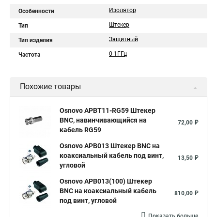
Изолятор
Особенности
Штекер
Тип
Защитный
Тип изделия
0-1ГГц
Частота
Похожие товары
Osnovo APBT11-RG59 Штекер
BNC, навинчивающийся на
72,00 ₽
кабель RG59
Osnovo APB013 Штекер BNC на
коаксиальный кабель под винт,
13,50 ₽
угловой
Osnovo APB013(100) Штекер
BNC на коаксиальный кабель
810,00 ₽
под винт, угловой
Показать больше