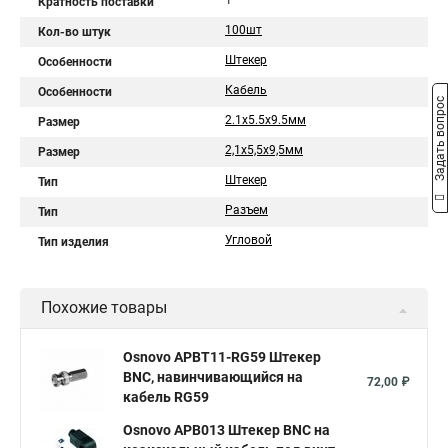
1
Кратность поставки
100шт
Кол-во штук
Штекер
Особенности
Кабель
Особенности
Задать вопрос
2.1х5.5х9.5мм
Размер
2,1x5,5x9,5мм
Размер
Штекер
Тип
Разъем
Тип
Угловой
Тип изделия
Похожие товары
Osnovo APBT11-RG59 Штекер
BNC, навинчивающийся на
72,00 ₽
кабель RG59
Osnovo APB013 Штекер BNC на