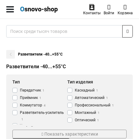
Контакты
Войти
Корзина
Разветвители -40...+55°С
Разветвители -40...+55°С
Тип
Тип изделия
Передатчик
Каскадный
1
1
Приёмник
Автоматический
1
1
Коммутатор
Профессиональный
4
1
Разветвитель-усилитель
Монтажный
1
1
Оптический
1
Усилитель-разветвитель
Цифровой
Интерфейсы
Температура
1
1
Показать характеристики
Лицевой
2
HDMI
0...+55°С
14
2
Удлинитель-