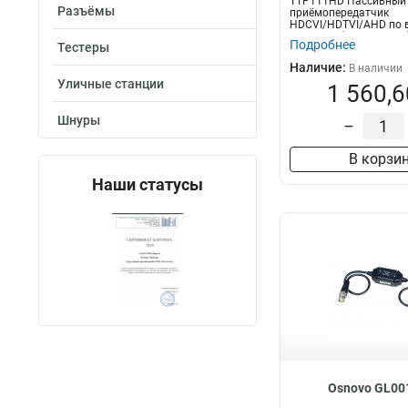
TTP111HD Пассивный
Разъёмы
приёмопередатчик
HDCVI/HDTVI/AHD по в
400/500м(HDCVI/720p)(
Подробнее
Тестеры
Наличие:
В наличии
Уличные станции
1 560,6
Шнуры
–
В корзи
Наши статусы
Osnovo GL0