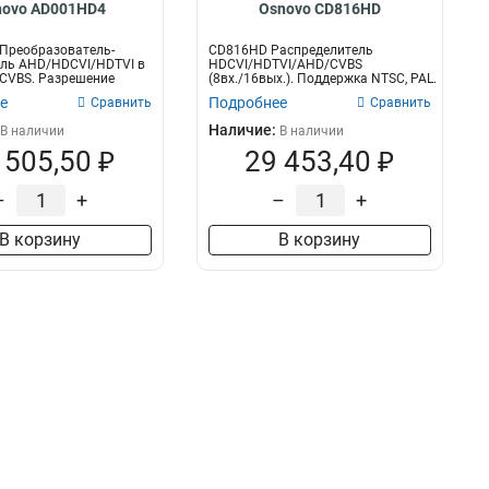
novo AD001HD4
Osnovo CD816HD
Преобразователь-
CD816HD Распределитель
ель AHD/HDCVI/HDTVI в
HDCVI/HDTVI/AHD/CVBS
CVBS. Разрешение
(8вх./16вых.). Поддержка NTSC, PAL.
гн...
Разрешение до 5...
е
Подробнее
Сравнить
Сравнить
Наличие:
В наличии
В наличии
 505,50 ₽
29 453,40 ₽
–
+
–
+
В корзину
В корзину