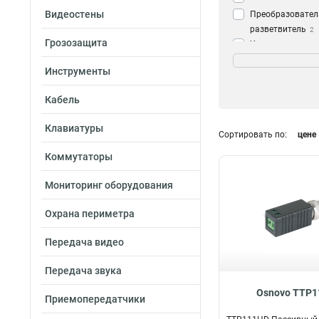
Видеостены
Преобразовател
разветвитель
2
Грозозащита
Усилитель-разв
Разрешение
2
1080р
19
Инструменты
Преобразовател
8Mpix
2
Изолятор
3
Кабель
4Mpix
5
Приемопередат
720р
5
Приемник
16
Клавиатуры
Сортировать по:
цене
5Mpix
8
720р/1080р
2
Коммутаторы
Категория
720p
3
Мониторинг оборудования
CAT5e/6
2560x1920
5
10
Охрана периметра
Передача видео
Передача звука
Osnovo TTP
Приемопередатчики