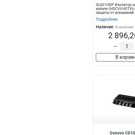
GL001HDP Изолятор к
кабеля (HDCVI/HDTVI/
защиты от искажений 
Разр...
Подробнее
Наличие:
В наличии
2 896,2
–
В корзи
Osnovo CD1