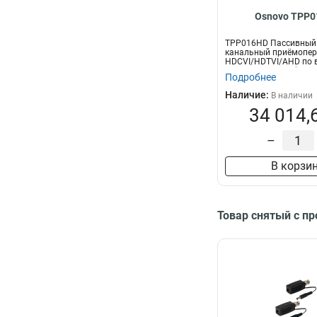
Osnovo TPP
TPP016HD Пассивный 
канальный приёмопер
HDCVI/HDTVI/AHD по 
CAT5e/6 до 300м(...
Подробнее
Наличие:
В наличии
34 014,
–
В корзи
Товар снятый с п