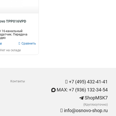
ovo TPP016VPD
 16-канальный
едатчик. Передача
идео
VI/AHD/CVBS), питани...
е
Сравнить
Нет на складе
+7 (495) 432-41-41
Контакты
MAX: +7 (936) 132-34-54
ShopMSK7
(Круглосуточно)
info@osnovo-shop.ru