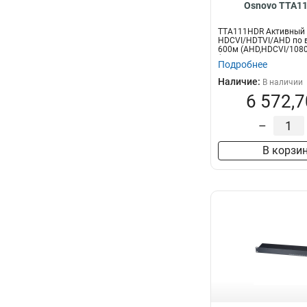
Osnovo TTA1
TTA111HDR Активный
HDCVI/HDTVI/AHD по в
600м (AHD,HDCVI/1080
(H...
Подробнее
Наличие:
В наличии
6 572,7
–
В корзи