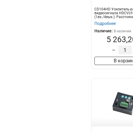
CD104HD Усилитель-р
видеосигнала HDCVI/
(1вх./4вых.). Расстоя
о...
Подробнее
Наличие:
В наличии
5 263,2
–
В корзи