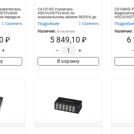
азветвитель
CA101HD Усилитель
CD108HD Р
HDTVI/AHD
HDCVI/HDTVI/AHD по
видеосигн
ние передачи
коаксиальному кабелю RG59/6 до
HDCVI/HDTV
800м. Расстояние передачи д...
выходов, DC
Подробнее
Подробне
Сравнить
Сравнить
Наличие:
Наличие:
В наличии
0 ₽
5 849,10 ₽
6
+
–
+
ну
В корзину