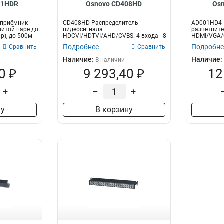
11HDR
Osnovo CD408HD
Os
 приёмник
CD408HD Распределитель
AD001HD4 
итой паре до
видеосигнала
разветвит
p), до 500м
HDCVI/HDTVI/AHD/CVBS. 4 входа - 8
HDMI/VGA/
выходов, DC 12В. БП в ком...
входного си
Подробнее
Подробне
Сравнить
Сравнить
Наличие:
Наличие:
В наличии
0 ₽
9 293,40 ₽
12
+
–
+
ну
В корзину