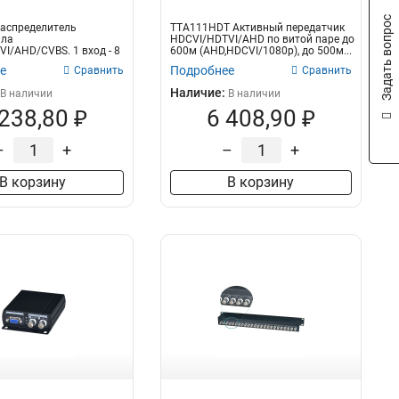
Задать вопрос
аспределитель
TTA111HDT Активный передатчик
ала
HDCVI/HDTVI/AHD по витой паре до
I/AHD/CVBS. 1 вход - 8
600м (AHD,HDCVI/1080p), до 500м...
 12В. БП в комп...
е
Подробнее
Сравнить
Сравнить
Наличие:
В наличии
В наличии
 238,80 ₽
6 408,90 ₽
–
+
–
+
В корзину
В корзину