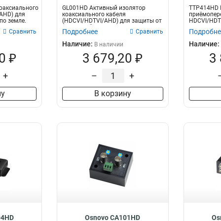
оаксиального
GL001HD Активный изолятор
TTP414HD 
AHD) для
коаксиального кабеля
приёмопер
по земле.
(HDCVI/HDTVI/AHD) для защиты от
HDCVI/HDT
искажений по зем...
CAT5e/6 до 
Подробнее
Подробне
Сравнить
Сравнить
Наличие:
Наличие:
В наличии
0 ₽
3 679,20 ₽
3
+
–
+
ну
В корзину
04HD
Osnovo CA101HD
Os