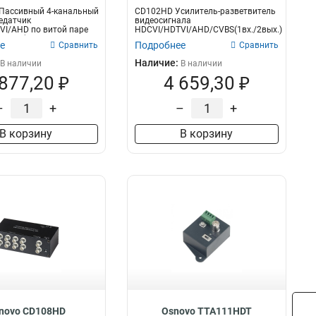
Пассивный 4-канальный
CD102HD Усилитель-разветвитель
едатчик
видеосигнала
VI/AHD по витой паре
HDCVI/HDTVI/AHD/CVBS(1вх./2вых.).
300м(H...
Расстояние переда...
е
Подробнее
Сравнить
Сравнить
Наличие:
В наличии
В наличии
 877,20 ₽
4 659,30 ₽
–
+
–
+
В корзину
В корзину
novo CD108HD
Osnovo TTA111HDT