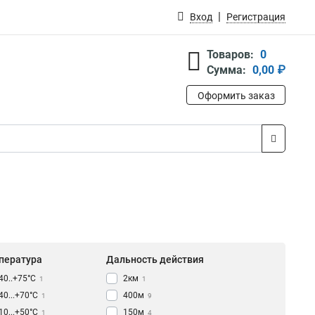
Вход
Регистрация
Товаров:
0
Сумма:
0,00 ₽
Оформить заказ
пература
Дальность действия
-40..+75°С
2км
1
1
-40...+70°С
400м
1
9
-10...+50°С
150м
1
4