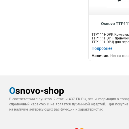
Osnovo TTP1
TTP111HDPK Комплект
TTP111HDP + приёмн
TTP111HDPJ) для пер
HDCVI/HDTVI/AHD и...
Подробнее
Наличие:
Нет на скл
В соответствии с пунктом 2 статьи 437 ГК РФ, вся информация о това
справочный характер и не является публичной офертой. При покупке
на наличие интересующих вас функций и характеристик.