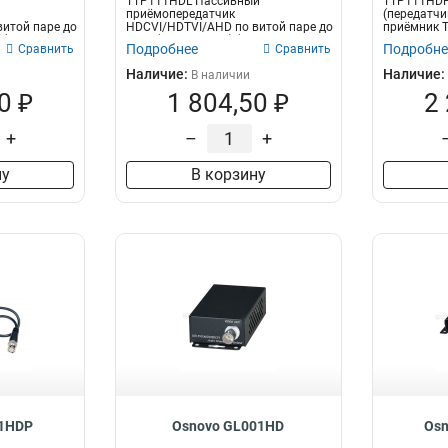
TTP111HDL Пассивный
TTP111HDP
9-24V
2
приёмопередатчик
(передатчи
AHD/HDCVI/HDTVI
3
итой паре до
HDCVI/HDTVI/AHD по витой паре до
приёмник T
12V/1A
2
в пар...
500м(HDCVI/720p) (в паре...
передачи H
PAL
3
Подробнее
Подробне
Сравнить
Сравнить
HDTVI
12
Наличие:
Наличие:
В наличии
WDM
6
0 ₽
1 804,50 ₽
2
FC
9
+
–
+
HDCVI/HDTVI/AHD
16
Видео
18
ну
В корзину
HDCVI/HDTVI/AHD/CVBS
27
01HDP
Osnovo GL001HD
Os