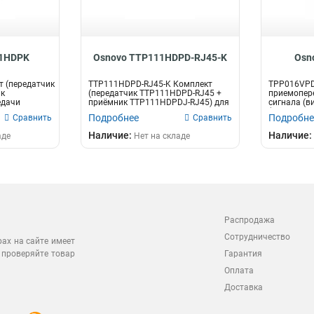
11HDPK
Osnovo TTP111HDPD-RJ45-K
Osn
 (передатчик
TTP111HDPD-RJ45-K Комплект
TPP016VPD
ик
(передатчик TTP111HDPD-RJ45 +
приемопер
едачи
приёмник TTP111HDPDJ-RJ45) для
сигнала (в
передач...
(HDCVI/HDT
Подробнее
Подробне
Сравнить
Сравнить
Наличие:
Наличие:
аде
Нет на складе
Распродажа
Сотрудничество
рах на сайте имеет
 проверяйте товар
Гарантия
Оплата
Доставка