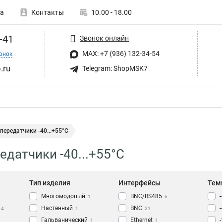
а
Контакты
10.00 - 18.00
-41
Звонок онлайн
MAX: +7 (936) 132-34-54
онок
.ru
Telegram: ShopMSK7
ередатчики -40...+55°С
датчики -40...+55°С
Тип изделия
Интерфейсы
Тем
Многомодовый
BNC/RS485
1
6
Настенный
BNC
4
1
21
Гальванический
Ethernet
1
1